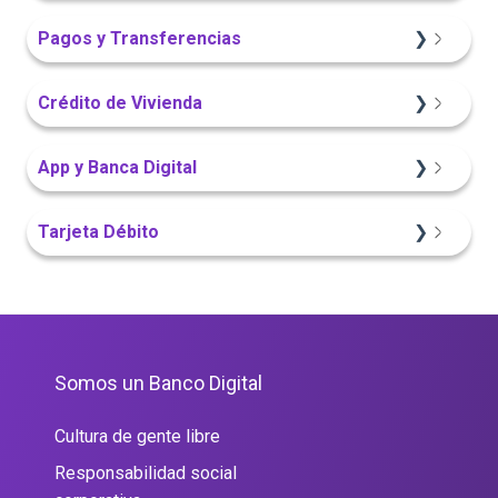
Portal Web
Sitio Web
Sitio Web
Pagos y Transferencias
App Finandina
Portal Web
Crédito de Vivienda
Información General
App Finandina
Sitio Web
App y Banca Digital
Portal Web
Sitio Web
Portal Web
App Finandina
Tarjeta Débito
Sitio Web
Portal Web
Portal Web
Somos un Banco Digital
Cultura de gente libre
Responsabilidad social