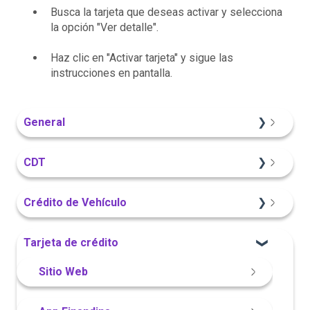
Busca la tarjeta que deseas activar y selecciona
la opción "Ver detalle".
Haz clic en "Activar tarjeta" y sigue las
instrucciones en pantalla.
General
Información General
CDT
Sitio Web
Crédito de Vehículo
Información General
Sitio Web
Tarjeta de crédito
Portal Web
Información General
Sitio Web