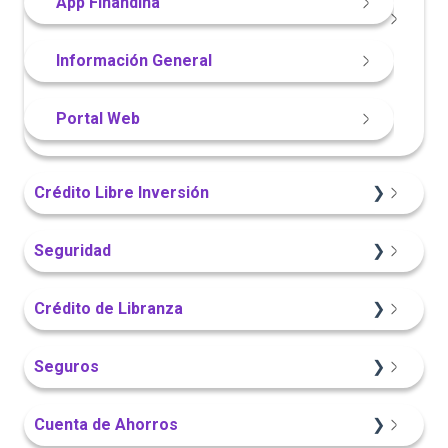
Portal Web
App Finandina
App Finandina
Información General
Portal Web
Crédito Libre Inversión
Información General
Seguridad
Sitio Web
App Finandina
Crédito de Libranza
Portal Web
Portal Web
Sitio Web
Seguros
App Finandina
Información General
Información General
Cuenta de Ahorros