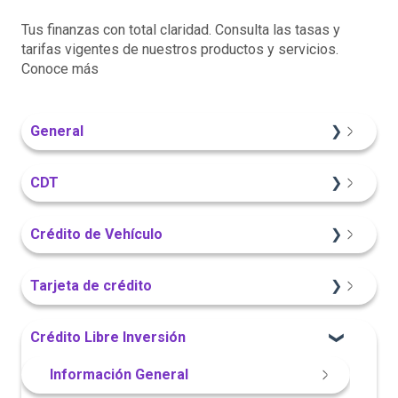
Tus finanzas con total claridad. Consulta las tasas y
tarifas vigentes de nuestros productos y servicios.
Conoce más
General
Información General
CDT
Sitio Web
Crédito de Vehículo
Información General
Sitio Web
Tarjeta de crédito
Portal Web
Información General
Sitio Web
Crédito Libre Inversión
Portal Web
App Finandina
Información General