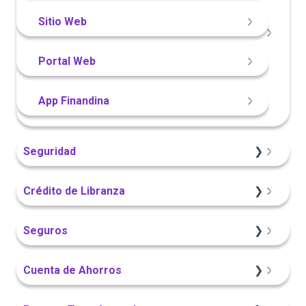
App Finandina
Información General
Sitio Web
Portal Web
Portal Web
App Finandina
Seguridad
App Finandina
Crédito de Libranza
Portal Web
Sitio Web
Seguros
Información General
Información General
Cuenta de Ahorros
Portal Web
Sitio Web
Sitio Web