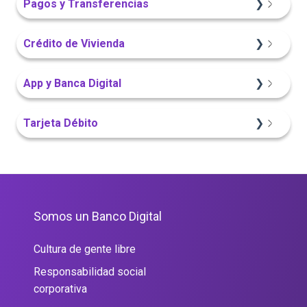
Pagos y Transferencias
App Finandina
Portal Web
Crédito de Vivienda
Información General
App Finandina
Sitio Web
App y Banca Digital
Portal Web
Sitio Web
Portal Web
App Finandina
Tarjeta Débito
Sitio Web
Portal Web
Portal Web
Somos un Banco Digital
Cultura de gente libre
Responsabilidad social
corporativa