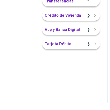
Transferencias
Portal Web
Crédito de Vivienda
App Finandina
Sitio Web
App y Banca Digital
Sitio Web
Portal Web
App Finandina
Tarjeta Débito
Sitio Web
Portal Web
Portal Web