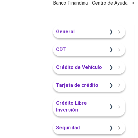
Banco Finandina - Centro de Ayuda
General
Información General
CDT
Sitio Web
Crédito de Vehículo
Información General
Sitio Web
Tarjeta de crédito
Portal Web
Información General
Sitio Web
Crédito Libre
Inversión
Portal Web
App Finandina
Información General
Seguridad
App Finandina
Información General