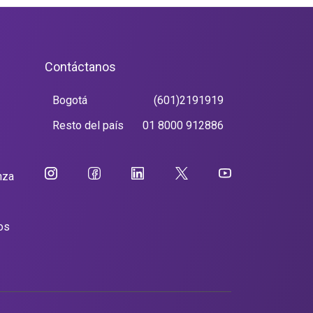
Contáctanos
Bogotá
(601)2191919
Resto del país
01 8000 912886
nza
os