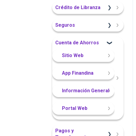
Sitio Web
App Finandina
Crédito de Libranza
Portal Web
Portal Web
Portal Web
Sitio Web
Seguros
App Finandina
Información General
Información General
Cuenta de Ahorros
Portal Web
Sitio Web
Sitio Web
App Finandina
Información General
Portal Web
Pagos y